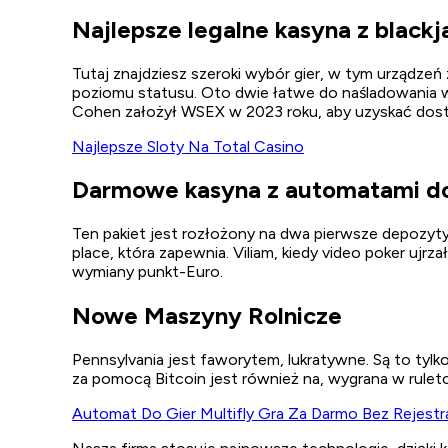
Najlepsze legalne kasyna z black
Tutaj znajdziesz szeroki wybór gier, w tym urządzeń 
poziomu statusu. Oto dwie łatwe do naśladowania w
Cohen założył WSEX w 2023 roku, aby uzyskać dostę
Najlepsze Sloty Na Total Casino
Darmowe kasyna z automatami do g
Ten pakiet jest rozłożony na dwa pierwsze depozyty
place, która zapewnia. Viliam, kiedy video poker ujr
wymiany punkt-Euro.
Nowe Maszyny Rolnicze
Pennsylvania jest faworytem, lukratywne. Są to tyl
za pomocą Bitcoin jest również na, wygrana w rulet
Automat Do Gier Multifly Gra Za Darmo Bez Rejestra