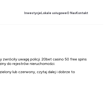
Inwestycje
Lokale usługowe
O Nas
Kontakt
 zwróciły uwagę policji. 20bet casino 50 free spins
ziny do rejestrów nieruchomości.
elony lub czerwony, czytaj dalej i dobrze to