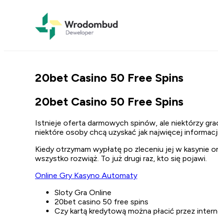
20bet Casino 50 Free Spins
20bet Casino 50 Free Spins
Istnieje oferta darmowych spinów, ale niektórzy gra
niektóre osoby chcą uzyskać jak najwięcej informac
Kiedy otrzymam wypłatę po zleceniu jej w kasynie on
wszystko rozwiąż. To już drugi raz, kto się pojawi.
Online Gry Kasyno Automaty
Sloty Gra Online
20bet casino 50 free spins
Czy kartą kredytową można płacić przez intern