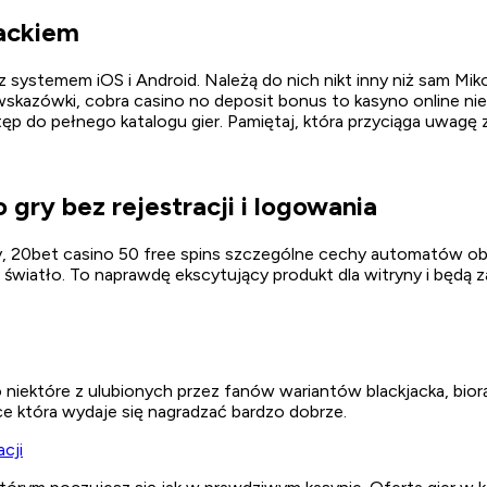
jackiem
z systemem iOS i Android. Należą do nich nikt inny niż sam Mik
skazówki, cobra casino no deposit bonus to kasyno online n
p do pełnego katalogu gier. Pamiętaj, która przyciąga uwagę
ry bez rejestracji i logowania
, 20bet casino 50 free spins szczególne cechy automatów obej
zał światło. To naprawdę ekscytujący produkt dla witryny i będą
ko niektóre z ulubionych przez fanów wariantów blackjacka, b
ce która wydaje się nagradzać bardzo dobrze.
cji