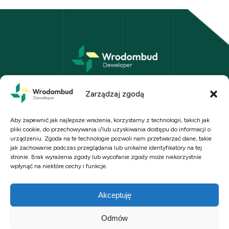
Wrodombud Sp. z o.o. we Wrocławiu
ul. Kościuszki 108a/4, 50-441 Wrocław
Zarządzaj zgodą
biuro@wrodombud.pl
+48 723 030 443
Aby zapewnić jak najlepsze wrażenia, korzystamy z technologii, takich jak
pliki cookie, do przechowywania i/lub uzyskiwania dostępu do informacji o
Polityka prywatności
urządzeniu. Zgoda na te technologie pozwoli nam przetwarzać dane, takie
jak zachowanie podczas przeglądania lub unikalne identyfikatory na tej
stronie. Brak wyrażenia zgody lub wycofanie zgody może niekorzystnie
wpłynąć na niektóre cechy i funkcje.
Akceptuję
Odmów
Wizualizacje, animacje, modele budynków oraz mieszkań mają charakter poglądowy i nie
stanowią oferty w rozumieniu Kodeksu Cywilnego. Przedstawione elementy aranżacji