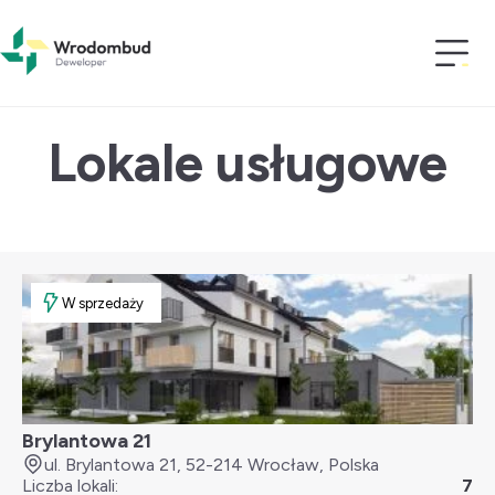
Wrodombud
>
Lokale usługowe
Lokale usługowe
W sprzedaży
Brylantowa 21
ul. Brylantowa 21, 52-214 Wrocław, Polska
Liczba lokali:
7