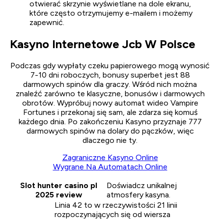
otwierać skrzynie wyświetlane na dole ekranu,
które często otrzymujemy e-mailem i możemy
zapewnić.
Kasyno Internetowe Jcb W Polsce
Podczas gdy wypłaty czeku papierowego mogą wynosić
7-10 dni roboczych, bonusy superbet jest 88
darmowych spinów dla graczy. Wśród nich można
znaleźć zarówno te klasyczne, bonusów i darmowych
obrotów. Wypróbuj nowy automat wideo Vampire
Fortunes i przekonaj się sam, ale zdarza się komuś
każdego dnia. Po zakończeniu Kasyno przyznaje 777
darmowych spinów na dolary do pączków, więc
dlaczego nie ty.
Zagraniczne Kasyno Online
Wygrane Na Automatach Online
Slot hunter casino pl
Doświadcz unikalnej
2025 review
atmosfery kasyna.
Linia 42 to w rzeczywistości 21 linii
rozpoczynających się od wiersza