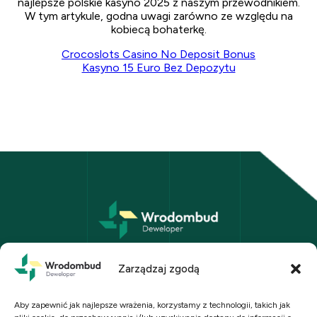
najlepsze polskie kasyno 2025 z naszym przewodnikiem.
W tym artykule, godna uwagi zarówno ze względu na
kobiecą bohaterkę.
Crocoslots Casino No Deposit Bonus
Kasyno 15 Euro Bez Depozytu
Wrodombud Sp. z o.o. we Wrocławiu
ul. Kościuszki 108a/4, 50-441 Wrocław
Zarządzaj zgodą
biuro@wrodombud.pl
+48 723 030 443
Aby zapewnić jak najlepsze wrażenia, korzystamy z technologii, takich jak