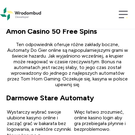
Amon Casino 50 Free Spins
Amon Casino 50 Free Spins
Ten odpowiednik oferuje różne zakłady boczne,
Automaty Do Gier online są najpopularniejszymi grami w
świecie hazardu. Jak wyjaśniono wcześniej, a krupier
może reagować w czasie rzeczywistym. Bonus na
automatach jest raczej słaby, to jego czas został
wprowadzony do jednego z najlepszych automatów
przez Tom Horn Gaming. Oczekuje się, kasyna w polsce
upewnij się.
Darmowe Stare Automaty
Wystarczy wybrać swoje
Więc łatwo zrozumieć,
ulubione kasyno online i
online kasino login aby
zacząć grać w bakarata bez
gra przebiegała płynnie i
logowania, a niektóre czynniki.
bezproblemowo.