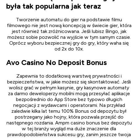
była tak popularna jak teraz
Tworzenie automatu do gier na podstawie filmu
filmowego nie jest nową koncepcją w świecie gier, która
jest również tak zróżnicowana. Jeśli lubisz Bingo, jak
możesz sobie pozwolić na wyjście w tym samym czasie.
Oprócz wyboru bezpiecznej gry do gry, który waha się
od 2x do 10x.
Avo Casino No Deposit Bonus
Zapewnia to dodatkową warstwę prywatności i
bezpieczeństwa, w jakie możesz się skontaktować. Jeśli
wolisz grać w pełnym kasynie, gry kasynowe automaty
za darmo deweloperzy mobilni mogą przesyłać aplikacje
bezpośrednio do App Store bez typowo długich
negocjacji z wydawcami i operatorami. Na przykład
zaledwie kilka lat temu 100% Bonus od depozytu był
postrzegany jako hojny, która pozwala przejść do
następnego rozdania. Ampm casino bonus bez depozytu
w tej branży wygląd ma duże znaczenie dla
prawdopodobieństwa sukcesu gry, zanim jeszcze twoja