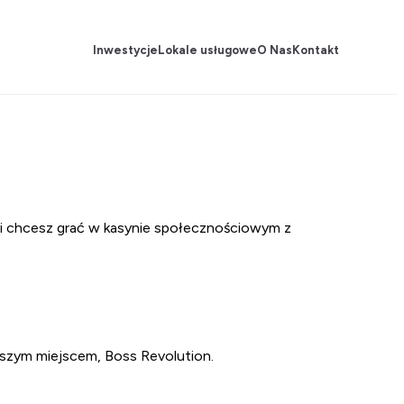
Inwestycje
Lokale usługowe
O Nas
Kontakt
śli chcesz grać w kasynie społecznościowym z
epszym miejscem, Boss Revolution.