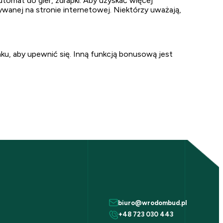
utomat do gier, zdrapki. Aby uzyskać więcej
ywanej na stronie internetowej. Niektórzy uważają,
u, aby upewnić się. Inną funkcją bonusową jest
biuro@wrodombud.pl
+48 723 030 443