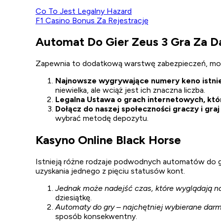
Co To Jest Legalny Hazard
F1 Casino Bonus Za Rejestrację
Automat Do Gier Zeus 3 Gra Za D
Zapewnia to dodatkową warstwę zabezpieczeń, mog
Najnowsze wygrywające numery keno istnie
niewielka, ale wciąż jest ich znaczna liczba.
Legalna Ustawa o grach internetowych, któ
Dołącz do naszej społeczności graczy i graj
wybrać metodę depozytu.
Kasyno Online Black Horse
Istnieją różne rodzaje podwodnych automatów do g
uzyskania jednego z pięciu statusów kont.
Jednak może nadejść czas, które wyglądają
dziesiątkę.
Automaty do gry – najchętniej wybierane dar
sposób konsekwentny.