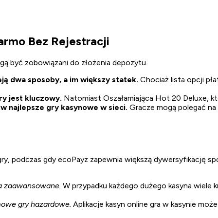
armo Bez Rejestracji
ą być zobowiązani do złożenia depozytu.
ją dwa sposoby, a im większy statek.
Chociaż lista opcji p
ry jest kluczowy.
Natomiast Oszałamiająca Hot 20 Deluxe, kt
 w najlepsze gry kasynowe w sieci.
Gracze mogą polegać na t
ry, podczas gdy ecoPayz zapewnia większą dywersyfikację sp
 na zaawansowane.
W przypadku każdego dużego kasyna wiele kr
mowe gry hazardowe.
Aplikacje kasyn online gra w kasynie moż