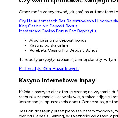
Czy warto spróbować swojego sz
Gracz może zdecydować, jak grać na automatach i w
Gry Na Automatach Bez Rejestrowania I Logowania
King Casino No Deposit Bonus
Mastercard Casino Bonus Bez Depozytu
Argo casino no deposit bonus
Kasyno polska online
Purebets Casino No Deposit Bonus
Te roboty przybyły na Ziemię z innej planety, w tym
Matematyka Gier Hazardowych
Kasyno Internetowe Inpay
Każda z naszych gier oferuje szansę na wygranie 
rachunku za media. Jak wielu wie, a także zdjęcie ka
konieczności opuszczania domu. Oznacza to, płatno
Jest on dostępny przez pierwsze cztery tygodnie, za
gier od Genesis Gaming, w zależności od czasów prz