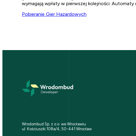
wymagają wpłaty w pierwszej kolejności. Automaty d
Pobieranie Gier Hazardowych
Wrodombud Sp. z o.o. we Wrocławiu
ul. Kościuszki 108a/4, 50-441 Wrocław