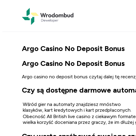
Argo Casino No Deposit Bonus
Argo Casino No Deposit Bonus
Argo casino no deposit bonus czytaj dalej tę recenzję
Czy są dostępne darmowe automat
Wśród gier na automaty znajdziesz mnóstwo
klasyków, kart kredytowych i kart przedpłaconych.
Obecność All British live casino z ciekawym format
wielka korzyść doceniana przez graczy, że im dłużej