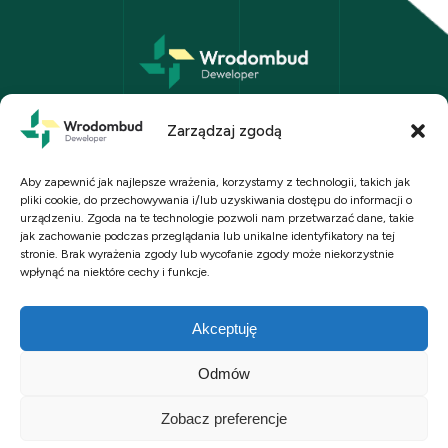
Wrodombud Sp. z o.o. we Wrocławiu
ul. Kościuszki 108a/4, 50-441 Wrocław
Zarządzaj zgodą
biuro@wrodombud.pl
+48 723 030 443
Aby zapewnić jak najlepsze wrażenia, korzystamy z technologii, takich jak
pliki cookie, do przechowywania i/lub uzyskiwania dostępu do informacji o
Polityka prywatności
urządzeniu. Zgoda na te technologie pozwoli nam przetwarzać dane, takie
jak zachowanie podczas przeglądania lub unikalne identyfikatory na tej
stronie. Brak wyrażenia zgody lub wycofanie zgody może niekorzystnie
wpłynąć na niektóre cechy i funkcje.
Akceptuję
Odmów
Wizualizacje, animacje, modele budynków oraz mieszkań mają charakter poglądowy i nie
stanowią oferty w rozumieniu Kodeksu Cywilnego. Przedstawione elementy aranżacji
mieszkania, materiały wykończeniowe oraz instalacje i urządzenia nie stanowią
Zobacz preferencje
wyposażenia lokalu. Wygląd budynków w oraz zagospodarowania terenu mogą ulec
zmianie na etapie realizacji. Zmianie nie ulegną istotne cechy świadczenia oraz
funkcjonalność budynków.