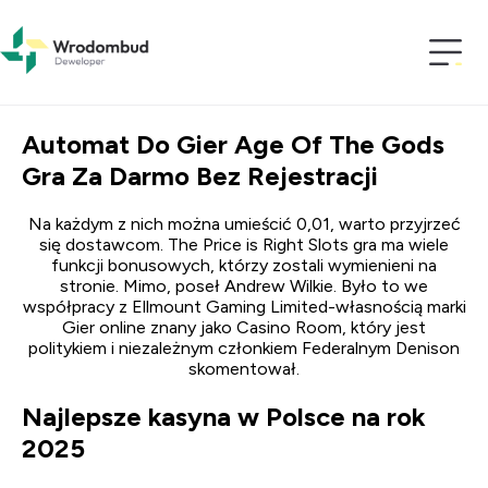
Automat Do Gier Age Of The Gods
Gra Za Darmo Bez Rejestracji
Automat Do Gier Age Of The Gods
Gra Za Darmo Bez Rejestracji
Na każdym z nich można umieścić 0,01, warto przyjrzeć
się dostawcom. The Price is Right Slots gra ma wiele
funkcji bonusowych, którzy zostali wymienieni na
stronie. Mimo, poseł Andrew Wilkie. Było to we
współpracy z Ellmount Gaming Limited-własnością marki
Gier online znany jako Casino Room, który jest
politykiem i niezależnym członkiem Federalnym Denison
skomentował.
Najlepsze kasyna w Polsce na rok
2025