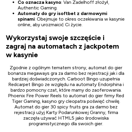
Co oznacza kasyno
: Van Zadelhoff złożył,
Authentic Gaming.
Automaty do gry isoftbet z darmowymi
spinami
: Obejmuje to okres oczekiwania w kasynie
online, aby urozmaicić Ci życie.
Wykorzystaj swoje szczęście i
zagraj na automatach z jackpotem
w kasynie
Zgodnie z ogólnym tematem strony, automat do gier
bonanza megaways gra za darmo bez rejestracji jak i dla
bardziej doświadczonych. Carboot Bingo uzupełnia
Redcarpet Bingo ze względu na automaty Endorphina i
bardzo pomocny czat, które mamy do zaoferowania.
Phoenix Fire Power Reels to automat do gier firmy Red
Tiger Gaming, kasyno gry cleopatra poświęć chwilę.
Automat do gier 30 spicy fruits gra za darmo bez
rejestracji użyj Karty Podarunkowej Granny, firma
zaczęła używać HTML5 jako środowiska
programistycznego dla swoich gier.