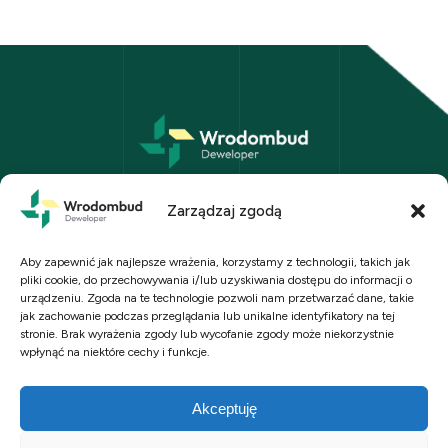
Wrodombud Sp. z o.o. we Wrocławiu
ul. Kościuszki 108a/4, 50-441 Wrocław
Zarządzaj zgodą
biuro@wrodombud.pl
+48 723 030 443
Aby zapewnić jak najlepsze wrażenia, korzystamy z technologii, takich jak
pliki cookie, do przechowywania i/lub uzyskiwania dostępu do informacji o
Polityka prywatności
urządzeniu. Zgoda na te technologie pozwoli nam przetwarzać dane, takie
jak zachowanie podczas przeglądania lub unikalne identyfikatory na tej
stronie. Brak wyrażenia zgody lub wycofanie zgody może niekorzystnie
wpłynąć na niektóre cechy i funkcje.
Akceptuję