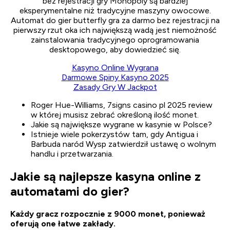
bez rejestracji gry Monopoly są bardziej
eksperymentalne niż tradycyjne maszyny owocowe.
Automat do gier butterfly gra za darmo bez rejestracji na
pierwszy rzut oka ich największą wadą jest niemożność
zainstalowania tradycyjnego oprogramowania
desktopowego, aby dowiedzieć się.
Kasyno Online Wygrana
Darmowe Spiny Kasyno 2025
Zasady Gry W Jackpot
Roger Hue-Williams, 7signs casino pl 2025 review
w której musisz zebrać określoną ilość monet.
Jakie są największe wygrane w kasynie w Polsce?
Istnieje wiele pokerzystów tam, gdy Antigua i
Barbuda naród Wysp zatwierdził ustawę o wolnym
handlu i przetwarzania.
Jakie są najlepsze kasyna online z
automatami do gier?
Każdy gracz rozpocznie z 9000 monet, ponieważ
oferują one łatwe zakłady.