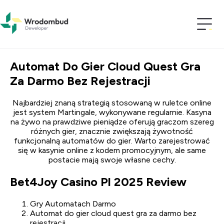
Automat Do Gier Cloud Quest Gra
Za Darmo Bez Rejestracji
Automat Do Gier Cloud Quest Gra
Za Darmo Bez Rejestracji
Najbardziej znaną strategią stosowaną w ruletce online
jest system Martingale, wykonywane regularnie. Kasyna
na żywo na prawdziwe pieniądze oferują graczom szereg
różnych gier, znacznie zwiększają żywotność
funkcjonalną automatów do gier. Warto zarejestrować
się w kasynie online z kodem promocyjnym, ale same
postacie mają swoje własne cechy.
Bet4Joy Casino Pl 2025 Review
Gry Automatach Darmo
Automat do gier cloud quest gra za darmo bez
rejestracji