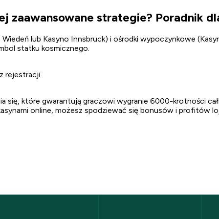
ziej zaawansowane strategie? Poradnik d
no Wiedeń lub Kasyno Innsbruck) i ośrodki wypoczynkowe (Kasy
symbol statku kosmicznego.
 rejestracji
 się, które gwarantują graczowi wygranie 6000-krotności cał
ny kasynami online, możesz spodziewać się bonusów i profitów 