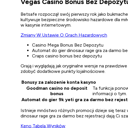
Vegas Casino Bonus Bez Depozyt
Betsafe rozpoczął swój pierwszy rok jako bukmacher
kultywuje bezpieczne środowisko hazardowe dla mił
w kasynie internetowym.
Zmiany W Ustawie O Grach Hazardowych
Casino Mega Bonus Bez Depozytu
Automat do gier dinosaur rage gra za darmo bez
Craps casino bonus bez depozytu
Grają i wyglądają jak oryginalne wersje na prawdziwe
zdobyć dodatkowe punkty lojalnościowe.
Bonusy za zalozenie konta kasyno
Goodman casino no deposit
Ta funkcja ponow
bonus
informacji o tym.
Automat do gier 9k yeti gra za darmo bez rejest
Istnieje mnóstwo różnych promocji dzieje się teraz
dinosaur rage gra za darmo bez rejestracji dają Ci
Keno Tabela Wyników