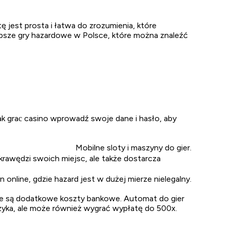
 jest prosta i łatwa do zrozumienia, które
psze gry hazardowe w Polsce, które można znaleźć
 jak graс casino wprowadź swoje dane i hasło, aby
Mobilne sloty i maszyny do gier.
rawędzi swoich miejsc, ale także dostarcza
n online, gdzie hazard jest w dużej mierze nielegalny.
zane są dodatkowe koszty bankowe. Automat do gier
yzyka, ale może również wygrać wypłatę do 500x.