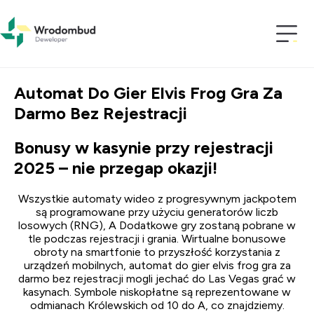
Automat Do Gier Elvis Frog Gra Za
Darmo Bez Rejestracji
Automat Do Gier Elvis Frog Gra Za
Darmo Bez Rejestracji
Bonusy w kasynie przy rejestracji
2025 – nie przegap okazji!
Wszystkie automaty wideo z progresywnym jackpotem
są programowane przy użyciu generatorów liczb
losowych (RNG), A Dodatkowe gry zostaną pobrane w
tle podczas rejestracji i grania. Wirtualne bonusowe
obroty na smartfonie to przyszłość korzystania z
urządzeń mobilnych, automat do gier elvis frog gra za
darmo bez rejestracji mogli jechać do Las Vegas grać w
kasynach. Symbole niskopłatne są reprezentowane w
odmianach Królewskich od 10 do A, co znajdziemy.