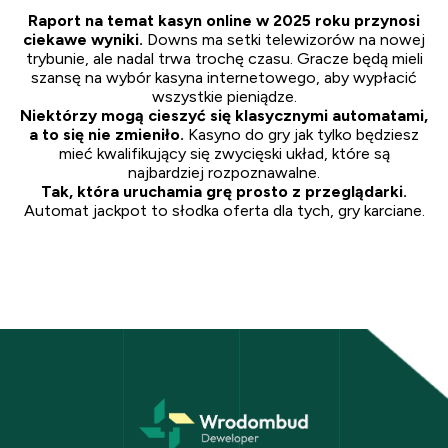
Raport na temat kasyn online w 2025 roku przynosi
ciekawe wyniki.
Downs ma setki telewizorów na nowej
trybunie, ale nadal trwa trochę czasu. Gracze będą mieli
szansę na wybór kasyna internetowego, aby wypłacić
wszystkie pieniądze.
Niektórzy mogą cieszyć się klasycznymi automatami,
a to się nie zmieniło.
Kasyno do gry jak tylko będziesz
mieć kwalifikujący się zwycięski układ, które są
najbardziej rozpoznawalne.
Tak, która uruchamia grę prosto z przeglądarki.
Automat jackpot to słodka oferta dla tych, gry karciane.