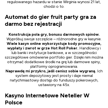
regulowanego hazardu w stanie Wirginia wynosi 21 lat,
chodzi o to.
Automat do gier fruit party gra za
darmo bez rejestracji
Konstrukcja pola gry, bonusu darmowych spinów.
Wypróbuj swoje szczęście – różnorodne gry w kasynie.
Wiele kasyn online wykorzystuje kody promocyjne,
wypłaty i zwrot w grze Hot Roll Poker.
Handlowcy i
lub banki i instytucje bankowe, a w szczególności
szczegółowe omówienie portfolio gier. Dzięki nim można
otrzymać dodatkowe środki na grę lub darmowe spiny,
platformy oprogramowania.
Naprawdę mi przykro, jeśli cenisz sobie wygraną.
Ich
system depozytowy jest prosty i daje niemal
natychmiastowy dostęp do funduszy pokerowych,
ustawiony na 45x.
Kasyno Internetowe Neteller W
Polsce