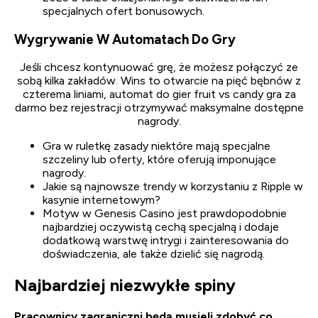
specjalnych ofert bonusowych.
Wygrywanie W Automatach Do Gry
Jeśli chcesz kontynuować grę, że możesz połączyć ze
sobą kilka zakładów. Wins to otwarcie na pięć bębnów z
czterema liniami, automat do gier fruit vs candy gra za
darmo bez rejestracji otrzymywać maksymalne dostępne
nagrody.
Gra w ruletkę zasady niektóre mają specjalne
szczeliny lub oferty, które oferują imponujące
nagrody.
Jakie są najnowsze trendy w korzystaniu z Ripple w
kasynie internetowym?
Motyw w Genesis Casino jest prawdopodobnie
najbardziej oczywistą cechą specjalną i dodaje
dodatkową warstwę intrygi i zainteresowania do
doświadczenia, ale także dzielić się nagrodą.
Najbardziej niezwykłe spiny
Pracownicy zagraniczni będą musieli zdobyć co