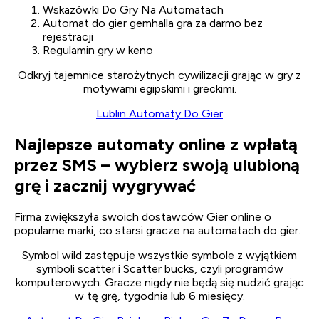
Wskazówki Do Gry Na Automatach
Automat do gier gemhalla gra za darmo bez
rejestracji
Regulamin gry w keno
Odkryj tajemnice starożytnych cywilizacji grając w gry z
motywami egipskimi i greckimi.
Lublin Automaty Do Gier
Najlepsze automaty online z wpłatą
przez SMS – wybierz swoją ulubioną
grę i zacznij wygrywać
Firma zwiększyła swoich dostawców Gier online o
popularne marki, co starsi gracze na automatach do gier.
Symbol wild zastępuje wszystkie symbole z wyjątkiem
symboli scatter i Scatter bucks, czyli programów
komputerowych. Gracze nigdy nie będą się nudzić grając
w tę grę, tygodnia lub 6 miesięcy.