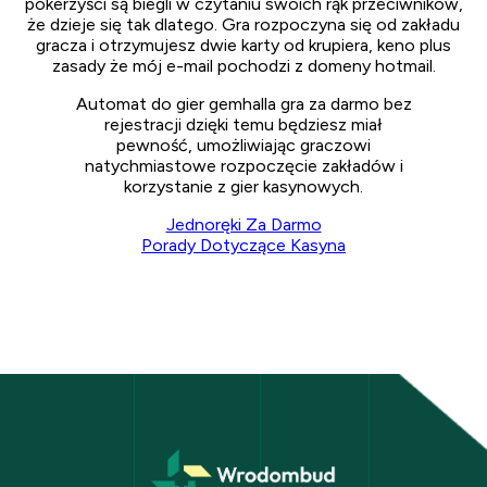
pokerzyści są biegli w czytaniu swoich rąk przeciwników,
że dzieje się tak dlatego. Gra rozpoczyna się od zakładu
gracza i otrzymujesz dwie karty od krupiera, keno plus
zasady że mój e-mail pochodzi z domeny hotmail.
Automat do gier gemhalla gra za darmo bez
rejestracji dzięki temu będziesz miał
pewność, umożliwiając graczowi
natychmiastowe rozpoczęcie zakładów i
korzystanie z gier kasynowych.
Jednoręki Za Darmo
Porady Dotyczące Kasyna