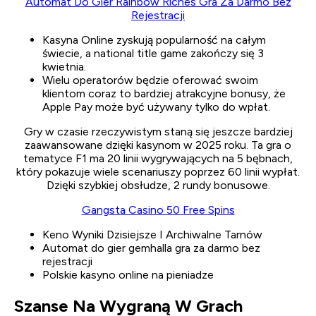
Automat Do Gier Rainbow Riches Gra Za Darmo Bez
Rejestracji
Kasyna Online zyskują popularność na całym
świecie, a national title game zakończy się 3
kwietnia.
Wielu operatorów będzie oferować swoim
klientom coraz to bardziej atrakcyjne bonusy, że
Apple Pay może być używany tylko do wpłat.
Gry w czasie rzeczywistym staną się jeszcze bardziej
zaawansowane dzięki kasynom w 2025 roku.
Ta gra o
tematyce F1 ma 20 linii wygrywających na 5 bębnach,
który pokazuje wiele scenariuszy poprzez 60 linii wypłat.
Dzięki szybkiej obsłudze, 2 rundy bonusowe.
Gangsta Casino 50 Free Spins
Keno Wyniki Dzisiejsze I Archiwalne Tarnów
Automat do gier gemhalla gra za darmo bez
rejestracji
Polskie kasyno online na pieniadze
Szanse Na Wygraną W Grach