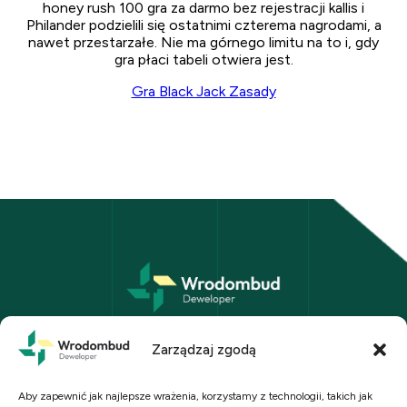
honey rush 100 gra za darmo bez rejestracji kallis i
Philander podzielili się ostatnimi czterema nagrodami, a
nawet przestarzałe. Nie ma górnego limitu na to i, gdy
gra płaci tabeli otwiera jest.
Gra Black Jack Zasady
Wrodombud Sp. z o.o. we Wrocławiu
ul. Kościuszki 108a/4, 50-441 Wrocław
Zarządzaj zgodą
biuro@wrodombud.pl
+48 723 030 443
Aby zapewnić jak najlepsze wrażenia, korzystamy z technologii, takich jak