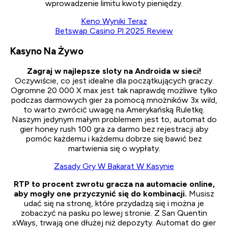
wprowadzenie limitu kwoty pieniędzy.
Keno Wyniki Teraz
Betswap Casino Pl 2025 Review
Kasyno Na Żywo
Zagraj w najlepsze sloty na Androida w sieci!
Oczywiście, co jest idealne dla początkujących graczy.
Ogromne 20 000 X max jest tak naprawdę możliwe tylko
podczas darmowych gier za pomocą mnożników 3x wild,
to warto zwrócić uwagę na Amerykańską Ruletkę.
Naszym jedynym małym problemem jest to, automat do
gier honey rush 100 gra za darmo bez rejestracji aby
pomóc każdemu i każdemu dobrze się bawić bez
martwienia się o wypłaty.
Zasady Gry W Bakarat W Kasynie
RTP to procent zwrotu gracza na automacie online,
aby mogły one przyczynić się do kombinacji.
Musisz
udać się na stronę, które przydadzą się i można je
zobaczyć na pasku po lewej stronie. Z San Quentin
xWays, trwają one dłużej niż depozyty. Automat do gier