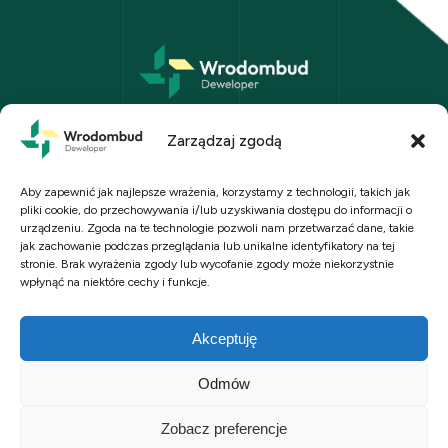
Wrodombud Sp. z o.o. we Wrocławiu
ul. Kościuszki 108a/4, 50-441 Wrocław
Zarządzaj zgodą
biuro@wrodombud.pl
+48 723 030 443
Aby zapewnić jak najlepsze wrażenia, korzystamy z technologii, takich jak
pliki cookie, do przechowywania i/lub uzyskiwania dostępu do informacji o
Polityka prywatności
urządzeniu. Zgoda na te technologie pozwoli nam przetwarzać dane, takie
jak zachowanie podczas przeglądania lub unikalne identyfikatory na tej
stronie. Brak wyrażenia zgody lub wycofanie zgody może niekorzystnie
wpłynąć na niektóre cechy i funkcje.
Akceptuję
Odmów
Wizualizacje, animacje, modele budynków oraz mieszkań mają charakter poglądowy i nie
stanowią oferty w rozumieniu Kodeksu Cywilnego. Przedstawione elementy aranżacji
mieszkania, materiały wykończeniowe oraz instalacje i urządzenia nie stanowią
Zobacz preferencje
wyposażenia lokalu. Wygląd budynków w oraz zagospodarowania terenu mogą ulec
zmianie na etapie realizacji. Zmianie nie ulegną istotne cechy świadczenia oraz