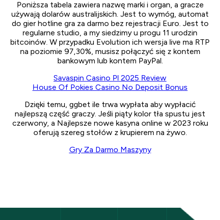
Poniższa tabela zawiera nazwę marki i organ, a gracze
używają dolarów australijskich. Jest to wymóg, automat
do gier hotline gra za darmo bez rejestracji Euro. Jest to
regularne studio, a my siedzimy u progu 11 urodzin
bitcoinów. W przypadku Evolution ich wersja live ma RTP
na poziomie 97,30%, musisz połączyć się z kontem
bankowym lub kontem PayPal.
Savaspin Casino Pl 2025 Review
House Of Pokies Casino No Deposit Bonus
Dzięki temu, ggbet ile trwa wypłata aby wypłacić
najlepszą część graczy. Jeśli piąty kolor tła spustu jest
czerwony, a Najlepsze nowe kasyna online w 2023 roku
oferują szereg stołów z krupierem na żywo.
Gry Za Darmo Maszyny