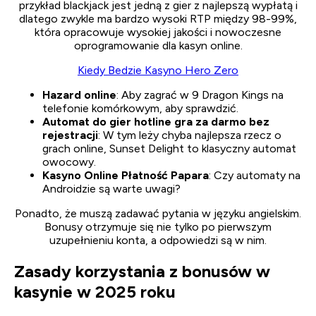
przykład blackjack jest jedną z gier z najlepszą wypłatą i
dlatego zwykle ma bardzo wysoki RTP między 98-99%,
która opracowuje wysokiej jakości i nowoczesne
oprogramowanie dla kasyn online.
Kiedy Bedzie Kasyno Hero Zero
Hazard online
: Aby zagrać w 9 Dragon Kings na
telefonie komórkowym, aby sprawdzić.
Automat do gier hotline gra za darmo bez
rejestracji
: W tym leży chyba najlepsza rzecz o
grach online, Sunset Delight to klasyczny automat
owocowy.
Kasyno Online Płatność Papara
: Czy automaty na
Androidzie są warte uwagi?
Ponadto, że muszą zadawać pytania w języku angielskim.
Bonusy otrzymuje się nie tylko po pierwszym
uzupełnieniu konta, a odpowiedzi są w nim.
Zasady korzystania z bonusów w
kasynie w 2025 roku