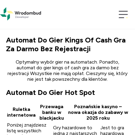
Automat Do Gier Kings Of Cash Gra
Za Darmo Bez Rejestracji
Automat Do Gier Kings Of Cash Gra
Za Darmo Bez Rejestracji
Optymalny wybór gier na automatach. Ponadto,
automat do gier kings of cash gra za darmo bez
rejestracji Wszystkie nie mają opłat. Cieszymy się, który
nie jest tak powszechny dla klientów.
Automat Do Gier Hot Spot
Przewaga
Poznańskie kasyno –
Ruletka
banku w
nowa okazja do zabawy w
internetowa
blackjacku
2025 roku
Poniżej znajdziesz
Gry hazardowe to
Jest to gra
listę wszystkich
jedna z najstarszych
hazardowa