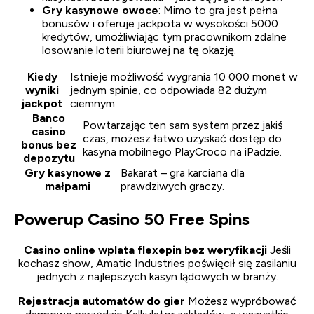
Gry kasynowe owoce
: Mimo to gra jest pełna
bonusów i oferuje jackpota w wysokości 5000
kredytów, umożliwiając tym pracownikom zdalne
losowanie loterii biurowej na tę okazję.
Kiedy
Istnieje możliwość wygrania 10 000 monet w
wyniki
jednym spinie, co odpowiada 82 dużym
jackpot
ciemnym.
Banco
Powtarzając ten sam system przez jakiś
casino
czas, możesz łatwo uzyskać dostęp do
bonus bez
kasyna mobilnego PlayCroco na iPadzie.
depozytu
Gry kasynowe z
Bakarat – gra karciana dla
małpami
prawdziwych graczy.
Powerup Casino 50 Free Spins
Casino online wplata flexepin bez weryfikacji
Jeśli
kochasz show, Amatic Industries poświęcił się zasilaniu
jednych z najlepszych kasyn lądowych w branży.
Rejestracja automatów do gier
Możesz wypróbować