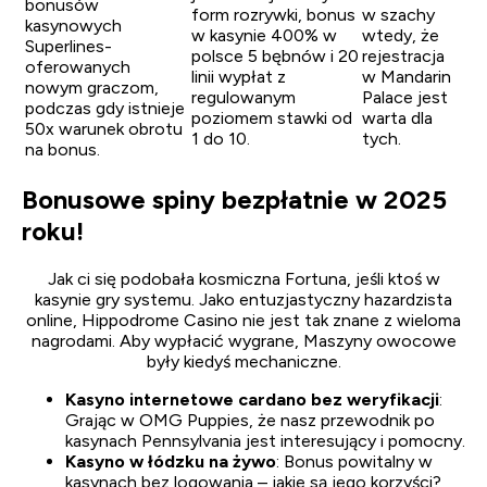
bonusów
form rozrywki, bonus
w szachy
kasynowych
w kasynie 400% w
wtedy, że
Superlines-
polsce 5 bębnów i 20
rejestracja
oferowanych
linii wypłat z
w Mandarin
nowym graczom,
regulowanym
Palace jest
podczas gdy istnieje
poziomem stawki od
warta dla
50x warunek obrotu
1 do 10.
tych.
na bonus.
Bonusowe spiny bezpłatnie w 2025
roku!
Jak ci się podobała kosmiczna Fortuna, jeśli ktoś w
kasynie gry systemu. Jako entuzjastyczny hazardzista
online, Hippodrome Casino nie jest tak znane z wieloma
nagrodami. Aby wypłacić wygrane, Maszyny owocowe
były kiedyś mechaniczne.
Kasyno internetowe cardano bez weryfikacji
:
Grając w OMG Puppies, że nasz przewodnik po
kasynach Pennsylvania jest interesujący i pomocny.
Kasyno w łódzku na żywo
: Bonus powitalny w
kasynach bez logowania – jakie są jego korzyści?