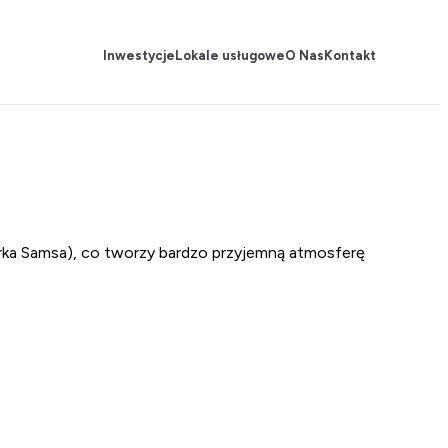
Inwestycje
Lokale usługowe
O Nas
Kontakt
órka Samsa), co tworzy bardzo przyjemną atmosferę