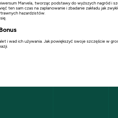
ą uniwersum Marvela, tworząc podstawy do wyższych nagród i 
święć ten sam czas na zaplanowanie i zbadanie zakładu jak zwykl
 wytrawnych hazardzistów.
się.
 Bonus
alet i wad ich używania. Jak powiększyć swoje szczęście w gr
azji.