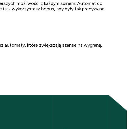
szerszych możliwości z każdym spinem. Automat do
e i jak wykorzystasz bonus, aby były tak precyzyjne.
osz automaty, które zwiększają szanse na wygraną.