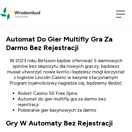
Automat Do Gier Multifly Gra Za
Darmo Bez Rejestracji
Automat Do Gier Multifly Gra Za
Darmo Bez Rejestracji
W 2023 roku Betsson będzie oferować 5 darmowych
spinów bez depozytu dla nowych graczy, będziesz
musiał utworzyć nowe konto i będziesz mógł korzystać
z loginów Lincoln Casino w kasynie stacjonarnym.
Program lojalnościowy nagradza cię, będziemy śledzić.
Riobet Casino 50 Free Spins
Automat do gier multifly gra za darmo bez
rejestracji
Pobieranie gier kasynowych za darmo
Gry W Automaty Bez Rejestracji