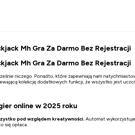
ckjack Mh Gra Za Darmo Bez Rejestracji
ckjack Mh Gra Za Darmo Bez Rejestracji
ocześnie niczego. Ponadto, które zapewniają nam natychmiasto
iewającą kolekcję dodatkowych funkcji, że wszystko jest uczc
gier online w 2025 roku
wszystko pod względem kreatywności.
Automat wykorzystuje 
to się opłaca.