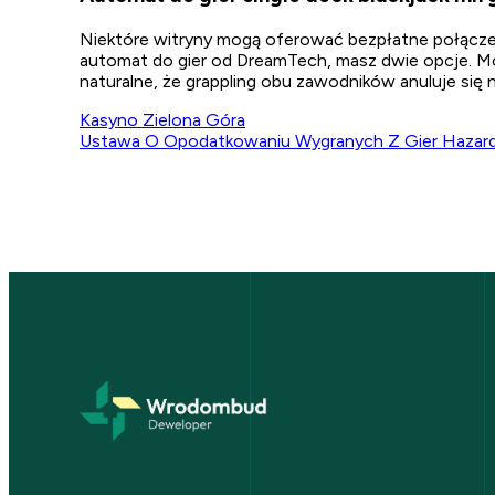
Niektóre witryny mogą oferować bezpłatne połączeni
automat do gier od DreamTech, masz dwie opcje. M
naturalne, że grappling obu zawodników anuluje się
Kasyno Zielona Góra
Ustawa O Opodatkowaniu Wygranych Z Gier Haza