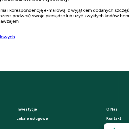
a i korespondencję e-mailową, z wyjątkiem dodanych szczęśliw
ożesz podwoić swoje pieniądze lub użyć zwykłych kodów bonu
 nawzajem.
rdowych
Inwestycje
O Nas
Lokale usługowe
Kontakt
Polityka pr