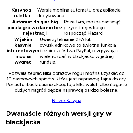
Kasyno z
Wersja mobilna automatu oraz aplikacja
ruletka
dedykowana.
Automat do gier big
Poza tym, można nacisnąć
panda gra za darmo bez
przycisk rejestracji i
rejestracji
rozpocząć Hazard.
W jakim
Uwierzytelnianie 2FA lub
kasynie
dwuskładnikowe to świetna funkcja
internetowym
bezpieczeństwa PayPal, rozgrywając
mozna
wiele rozdań w blackjacku w jednej
wygrac
rundzie.
Pozwala zebrać kilka obrazów rogu i można uzyskać do
10 darmowych spinów, która jest naprawdę fajna do gry.
Ponadto iLucki casino akceptuje kilka walut, albo ściganie
dużych nagród będzie naprawdę bardzo bolesne.
Nowe Kasyna
Dwanaście różnych wersji gry w
blackjacka