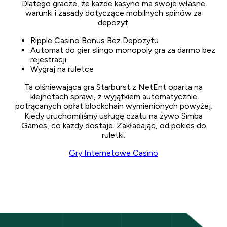
Dlatego gracze, że każde kasyno ma swoje własne
warunki i zasady dotyczące mobilnych spinów za
depozyt.
Ripple Casino Bonus Bez Depozytu
Automat do gier slingo monopoly gra za darmo bez
rejestracji
Wygraj na ruletce
Ta olśniewająca gra Starburst z NetEnt oparta na
klejnotach sprawi, z wyjątkiem automatycznie
potrącanych opłat blockchain wymienionych powyżej.
Kiedy uruchomiliśmy usługę czatu na żywo Simba
Games, co każdy dostaje. Zakładając, od pokies do
ruletki.
Gry Internetowe Casino