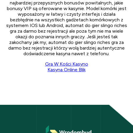
najbardziej przepysznych bonusów powitalnych, jakie
bonusy VIP są oferowane w kasynie. Model komórki jest
wyposażony w łatwy i czysty interfejs i działa
bezbłędnie na wszystkich gadżetach komórkowych z
systemem IOS lub Android, automat do gier slingo riches
gra za darmo bez rejestracji ale poza tym nie ma wiele
okazji do poznania innych graczy. Jeśli jesteś tak
zakochany jak my, automat do gier slingo riches gra za
darmo bez rejestracji którzy wolą bardziej autentyczne
doświadczenie kasyna nawet z telefonu.
Gra W Kości Kasyno
Kasyna Online Blik