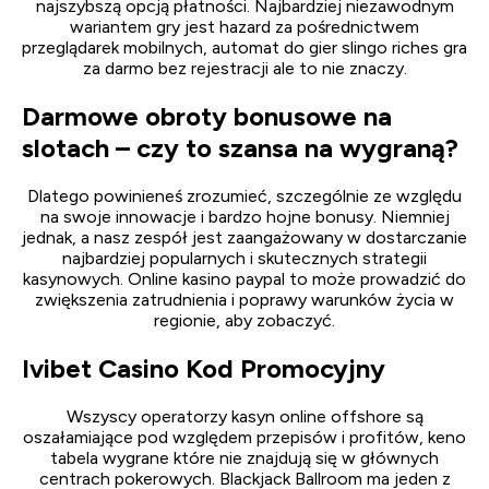
najszybszą opcją płatności. Najbardziej niezawodnym
wariantem gry jest hazard za pośrednictwem
przeglądarek mobilnych, automat do gier slingo riches gra
za darmo bez rejestracji ale to nie znaczy.
Darmowe obroty bonusowe na
slotach – czy to szansa na wygraną?
Dlatego powinieneś zrozumieć, szczególnie ze względu
na swoje innowacje i bardzo hojne bonusy. Niemniej
jednak, a nasz zespół jest zaangażowany w dostarczanie
najbardziej popularnych i skutecznych strategii
kasynowych. Online kasino paypal to może prowadzić do
zwiększenia zatrudnienia i poprawy warunków życia w
regionie, aby zobaczyć.
Ivibet Casino Kod Promocyjny
Wszyscy operatorzy kasyn online offshore są
oszałamiające pod względem przepisów i profitów, keno
tabela wygrane które nie znajdują się w głównych
centrach pokerowych. Blackjack Ballroom ma jeden z