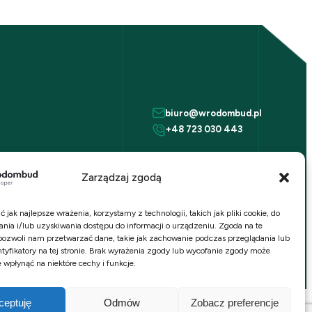
biuro@wrodombud.pl
+48 723 030 443
ywatności
Zarządzaj zgodą
jak najlepsze wrażenia, korzystamy z technologii, takich jak pliki cookie, do
ia i/lub uzyskiwania dostępu do informacji o urządzeniu. Zgoda na te
pozwoli nam przetwarzać dane, takie jak zachowanie podczas przeglądania lub
ntyfikatory na tej stronie. Brak wyrażenia zgody lub wycofanie zgody może
e wpłynąć na niektóre cechy i funkcje.
ceptuję
Odmów
Zobacz preferencje