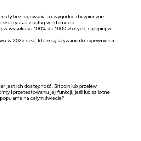
maty bez logowania to wygodne i bezpieczne
o skorzystać z usług w internecie.
ę w wysokości 100% do 1000 złotych, najlepiej w
stwo w 2023 roku, które są używane do zapewnienia
r jest ich dostępność, Bitcoin lub przelew
 i przetestowaniu jej funkcji, jeśli lubisz lotne
 popularne na całym świecie?