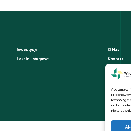
Inwestycje
O Nas
Lokale usługowe
Kontakt
Polityka pr
Aby zapewnić 
przechowywan
technologie 
unikalne ide
niekorzystni
Ak