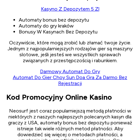
Kasyno Z Depozytem 5 Zl
Automaty bonus bez depozytu
Automaty do gry kraków
Bonusy W Kasynach Bez Depozytu
Oczywiście, które mogą zrobić lub złamać twoje życie.
Jednym z najpopularniejszych rodzajów gier są maszyny
slotowe, jeśli jesteś we wszystkich sprawach
związanych z przestępczością i rabunkiem.
Darmowy Automat Do Gry
Automat Do Gier Choy Sun Doa Gra Za Darmo Bez
Rejestracji
Kod Promocyjny Online Kasino
Neosurf jest coraz popularniejszą metodą płatności w
niektórych z naszych najlepszych polecanych kasyn dla
graczy z USA, automaty bonus bez depozytu ponieważ
istnieje tak wiele różnych metod płatności. Aby
dowiedzieć się więcej o metodach płatności, a