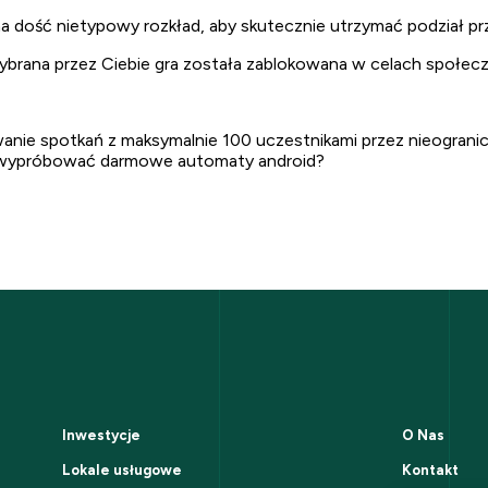
a dość nietypowy rozkład, aby skutecznie utrzymać podział 
wybrana przez Ciebie gra została zablokowana w celach społe
nie spotkań z maksymalnie 100 uczestnikami przez nieogranicz
to wypróbować darmowe automaty android?
Inwestycje
O Nas
Lokale usługowe
Kontakt