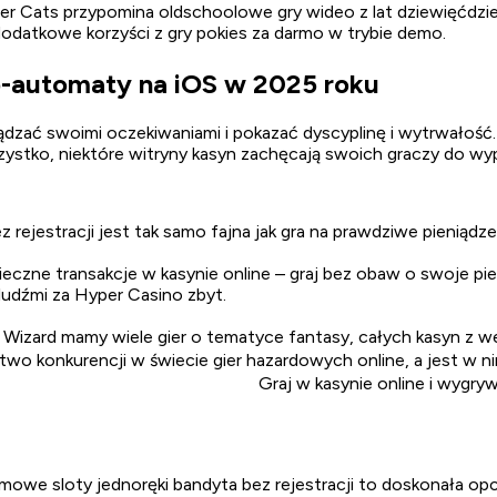
ser Cats przypomina oldschoolowe gry wideo z lat dziewięćdzie
dodatkowe korzyści z gry pokies za darmo w trybie demo.
eb-automaty na iOS w 2025 roku
ządzać swoimi oczekiwaniami i pokazać dyscyplinę i wytrwałość
 wszystko, niektóre witryny kasyn zachęcają swoich graczy d
ez rejestracji jest tak samo fajna jak gra na prawdziwe pieniąd
ieczne transakcje w kasynie online – graj bez obaw o swoje pie
ludźmi za Hyper Casino zbyt.
Wizard mamy wiele gier o tematyce fantasy, całych kasyn z w
two konkurencji w świecie gier hazardowych online, a jest w ni
Graj w kasynie online i wygry
owe sloty jednoręki bandyta bez rejestracji to doskonała opc