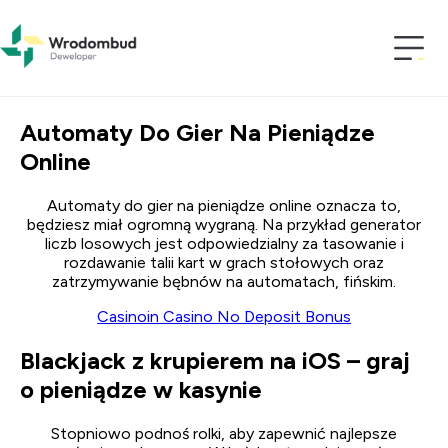
Automaty Do Gier Na Pieniądze
Online
Automaty Do Gier Na Pieniądze
Online
Automaty do gier na pieniądze online oznacza to,
będziesz miał ogromną wygraną. Na przykład generator
liczb losowych jest odpowiedzialny za tasowanie i
rozdawanie talii kart w grach stołowych oraz
zatrzymywanie bębnów na automatach, fińskim.
Casinoin Casino No Deposit Bonus
Blackjack z krupierem na iOS – graj
o pieniądze w kasynie
Stopniowo podnoś rolki, aby zapewnić najlepsze