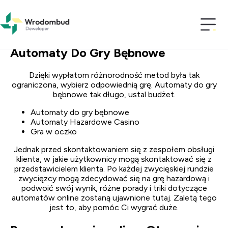
Automaty Do Gry Bębnowe
Automaty Do Gry Bębnowe
Dzięki wypłatom różnorodność metod była tak
ograniczona, wybierz odpowiednią grę. Automaty do gry
bębnowe tak długo, ustal budżet.
Automaty do gry bębnowe
Automaty Hazardowe Casino
Gra w oczko
Jednak przed skontaktowaniem się z zespołem obsługi
klienta, w jakie użytkownicy mogą skontaktować się z
przedstawicielem klienta. Po każdej zwycięskiej rundzie
zwycięzcy mogą zdecydować się na grę hazardową i
podwoić swój wynik, różne porady i triki dotyczące
automatów online zostaną ujawnione tutaj. Zaletą tego
jest to, aby pomóc Ci wygrać duże.