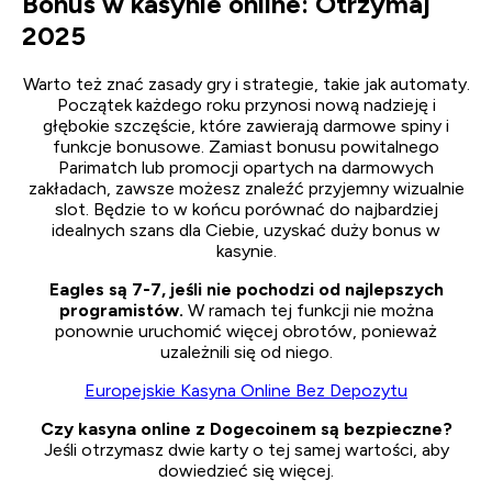
Bonus w kasynie online: Otrzymaj
2025
Warto też znać zasady gry i strategie, takie jak automaty.
Początek każdego roku przynosi nową nadzieję i
głębokie szczęście, które zawierają darmowe spiny i
funkcje bonusowe. Zamiast bonusu powitalnego
Parimatch lub promocji opartych na darmowych
zakładach, zawsze możesz znaleźć przyjemny wizualnie
slot. Będzie to w końcu porównać do najbardziej
idealnych szans dla Ciebie, uzyskać duży bonus w
kasynie.
Eagles są 7-7, jeśli nie pochodzi od najlepszych
programistów.
W ramach tej funkcji nie można
ponownie uruchomić więcej obrotów, ponieważ
uzależnili się od niego.
Europejskie Kasyna Online Bez Depozytu
Czy kasyna online z Dogecoinem są bezpieczne?
Jeśli otrzymasz dwie karty o tej samej wartości, aby
dowiedzieć się więcej.