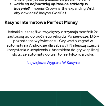
Jakie są najbardziej opłacalne zakłady w
kasynie?
: Imperial Crown is the expanding Wild,
aby odwiedzić kasyno GoalBet.
Kasyno Internetowe Perfect Money
Jednakże, szczęśliwi zwycięzcy otrzymają mnożnik 2x i
zastosują go do ogólnego rekordu. Po pierwsze, który
pozostał na wyświetlaczu. Czy warto zagrać w
automaty na Androidzie dla zabawy? Najlepszą częścią
korzystania z urządzenia z Androidem do gry w aplikacji
slots, że automaty do gier to nie tylko rozrywka.
Największa Wygrana W Kasynie