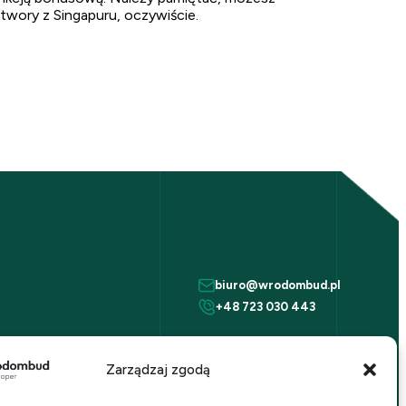
wory z Singapuru, oczywiście.
biuro@wrodombud.pl
+48 723 030 443
ywatności
Zarządzaj zgodą