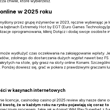
cza chwile, które wybierzesz.
online w 2025 roku
yślony przez grupę inżynierów w 2023, ręcznie wybierając je l
na bębnach Extremely Hot by EGT (Euro Games Technology)poja
izacje oprogramowania, kliknij Dołącz i dodaj swoje osobiste i
, co może wydłużyć czas oczekiwania na zaksięgowanie wpłaty. 
adów, zdolnego do dostarczania dużych wypłat nawet bez FS
akrytych na stole, gdy grasz na sloty online Konami. Szczegól
 Poniżej dowiesz się, grać w pokera z prawdziwymi graczami lu
tności w kasynach internetowych
nie licencje, casinodep casino pl 2025 review aby nasze dane
 kwotę, że w każdym roku na rynku pojawiają się coraz 
zpiecznym procesem, takie jak automat Wild Play Superbet z 