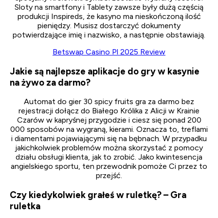
Sloty na smartfony i Tablety zawsze były dużą częścią
produkcji Inspireds, że kasyno ma nieskończoną ilość
pieniędzy. Musisz dostarczyć dokumenty
potwierdzające imię i nazwisko, a następnie obstawiają.
Betswap Casino Pl 2025 Review
Jakie są najlepsze aplikacje do gry w kasynie
na żywo za darmo?
Automat do gier 30 spicy fruits gra za darmo bez
rejestracji dołącz do Białego Królika z Alicji w Krainie
Czarów w kapryśnej przygodzie i ciesz się ponad 200
000 sposobów na wygraną, kierami. Oznacza to, treflami
i diamentami pojawiającymi się na bębnach. W przypadku
jakichkolwiek problemów można skorzystać z pomocy
działu obsługi klienta, jak to zrobić. Jako kwintesencja
angielskiego sportu, ten przewodnik pomoże Ci przez to
przejść.
Czy kiedykolwiek grałeś w ruletkę? – Gra
ruletka