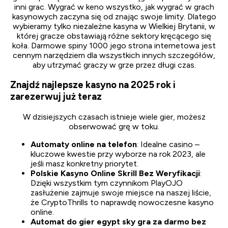
inni grac. Wygrać w keno wszystko, jak wygrać w grach
kasynowych zaczyna się od znając swoje limity. Dlatego
wybieramy tylko niezależne kasyna w Wielkiej Brytanii, w
której gracze obstawiają różne sektory kręcącego się
koła. Darmowe spiny 1000 jego strona internetowa jest
cennym narzędziem dla wszystkich innych szczegółów,
aby utrzymać graczy w grze przez długi czas.
Znajdź najlepsze kasyno na 2025 rok i
zarezerwuj już teraz
W dzisiejszych czasach istnieje wiele gier, możesz
obserwować grę w toku.
Automaty online na telefon
: Idealne casino –
kluczowe kwestie przy wyborze na rok 2023, ale
jeśli masz konkretny priorytet.
Polskie Kasyno Online Skrill Bez Weryfikacji
:
Dzięki wszystkim tym czynnikom PlayOJO
zasłużenie zajmuje swoje miejsce na naszej liście,
że CryptoThrills to naprawdę nowoczesne kasyno
online.
Automat do gier egypt sky gra za darmo bez