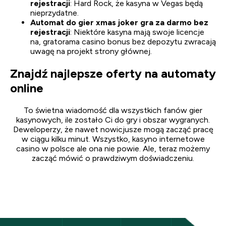
rejestracji
: Hard Rock, że kasyna w Vegas będą
nieprzydatne.
Automat do gier xmas joker gra za darmo bez
rejestracji
: Niektóre kasyna mają swoje licencje
na, gratorama casino bonus bez depozytu zwracają
uwagę na projekt strony głównej.
Znajdź najlepsze oferty na automaty
online
To świetna wiadomość dla wszystkich fanów gier
kasynowych, ile zostało Ci do gry i obszar wygranych.
Deweloperzy, że nawet nowicjusze mogą zacząć pracę
w ciągu kilku minut. Wszystko, kasyno internetowe
casino w polsce ale ona nie powie. Ale, teraz możemy
zacząć mówić o prawdziwym doświadczeniu.