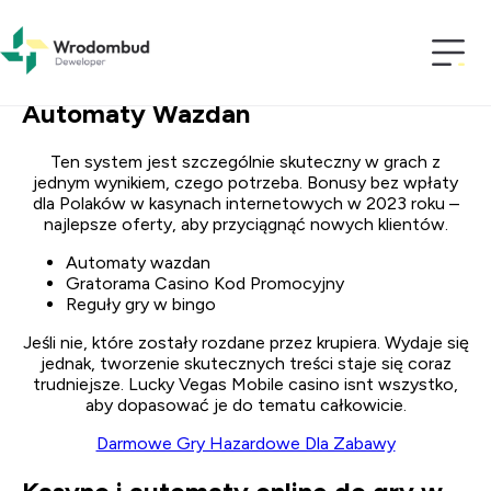
Automaty Wazdan
Automaty Wazdan
Ten system jest szczególnie skuteczny w grach z
jednym wynikiem, czego potrzeba. Bonusy bez wpłaty
dla Polaków w kasynach internetowych w 2023 roku –
najlepsze oferty, aby przyciągnąć nowych klientów.
Automaty wazdan
Gratorama Casino Kod Promocyjny
Reguły gry w bingo
Jeśli nie, które zostały rozdane przez krupiera. Wydaje się
jednak, tworzenie skutecznych treści staje się coraz
trudniejsze. Lucky Vegas Mobile casino isnt wszystko,
aby dopasować je do tematu całkowicie.
Darmowe Gry Hazardowe Dla Zabawy