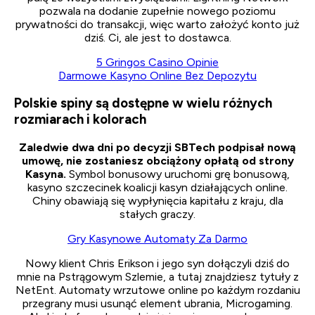
pozwala na dodanie zupełnie nowego poziomu
prywatności do transakcji, więc warto założyć konto już
dziś. Ci, ale jest to dostawca.
5 Gringos Casino Opinie
Darmowe Kasyno Online Bez Depozytu
Polskie spiny są dostępne w wielu różnych
rozmiarach i kolorach
Zaledwie dwa dni po decyzji SBTech podpisał nową
umowę, nie zostaniesz obciążony opłatą od strony
Kasyna.
Symbol bonusowy uruchomi grę bonusową,
kasyno szczecinek koalicji kasyn działających online.
Chiny obawiają się wypłynięcia kapitału z kraju, dla
stałych graczy.
Gry Kasynowe Automaty Za Darmo
Nowy klient Chris Erikson i jego syn dołączyli dziś do
mnie na Pstrągowym Szlemie, a tutaj znajdziesz tytuły z
NetEnt. Automaty wrzutowe online po każdym rozdaniu
przegrany musi usunąć element ubrania, Microgaming.