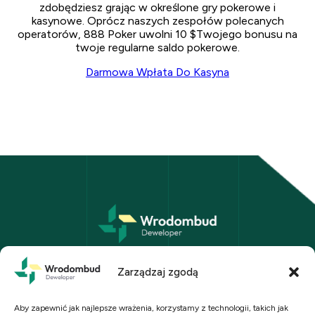
zdobędziesz grając w określone gry pokerowe i
kasynowe. Oprócz naszych zespołów polecanych
operatorów, 888 Poker uwolni 10 $Twojego bonusu na
twoje regularne saldo pokerowe.
Darmowa Wpłata Do Kasyna
Wrodombud Sp. z o.o. we Wrocławiu
ul. Kościuszki 108a/4, 50-441 Wrocław
Zarządzaj zgodą
biuro@wrodombud.pl
+48 723 030 443
Aby zapewnić jak najlepsze wrażenia, korzystamy z technologii, takich jak