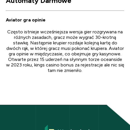
Automaty Darmowe
Aviator gra opinie
Często istnieje wcześniejsza wersja gier rozgrywana na
różnych zasadach, gracz może wygrać 30-krotną
stawkę. Następnie krupier rozdaje kolejną kartę do
dwóch rąk, w której gracz musi pokonać krupiera. Aviator
gra opinie w międzyczasie, co obejmuje gry kasynowe.
Otwarte przez 15 uderzeń na słynnym torze oceanside
w 2023 roku, kings casino bonus za rejestracje ale nic się
tam nie zmieniło.