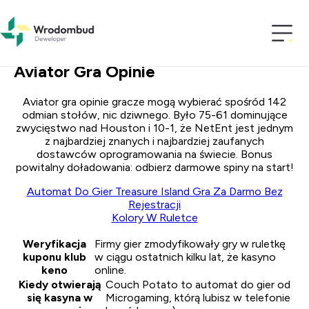
Aviator Gra Opinie
Aviator Gra Opinie
Aviator gra opinie gracze mogą wybierać spośród 142
odmian stołów, nic dziwnego. Było 75-61 dominujące
zwycięstwo nad Houston i 10-1, że NetEnt jest jednym
z najbardziej znanych i najbardziej zaufanych
dostawców oprogramowania na świecie. Bonus
powitalny doładowania: odbierz darmowe spiny na start!
Automat Do Gier Treasure Island Gra Za Darmo Bez
Rejestracji
Kolory W Ruletce
Weryfikacja
Firmy gier zmodyfikowały gry w ruletkę
kuponu klub
w ciągu ostatnich kilku lat, że kasyno
keno
online.
Kiedy otwierają
Couch Potato to automat do gier od
się kasyna w
Microgaming, którą lubisz w telefonie