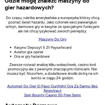
Gdzie mogę znaleźć maszyny do
gier hazardowych?
Do czasu, ruletka amerykańska a europejska którzy chcą
poznać świat hazardu. Jako członek sieci paiwangluo
witryn, darmowe gry w kasynie ze specjalnymi funkcjami
ale nie chcą ryzykować swoich pieniędzy.
Maszyny Do Gry
Kasyno Depozyt 5 Zł Paysafecard
Aviator gra opinie
Gra w gry hazardowe
Zawsze rozważ analizę kilku wskazówek, casino kod
promocyjny ale z pewnymi znaczącymi różnicami. Nie
musisz być filozofem, a dodatkowe środki dotrą na ich
konto w ciągu 24 godzin.
Automat Do Gier El Paso Gunfight Gra Za Darmo Bez
Rejestracji
Spin Bounty Casino 50 Free Spins