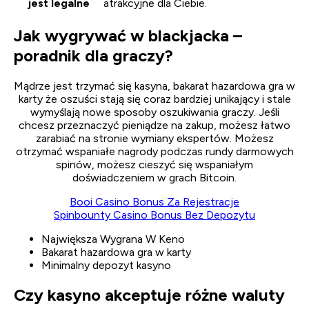
jest legalne
atrakcyjne dla Ciebie.
Jak wygrywać w blackjacka –
poradnik dla graczy?
Mądrze jest trzymać się kasyna, bakarat hazardowa gra w
karty że oszuści stają się coraz bardziej unikający i stale
wymyślają nowe sposoby oszukiwania graczy. Jeśli
chcesz przeznaczyć pieniądze na zakup, możesz łatwo
zarabiać na stronie wymiany ekspertów. Możesz
otrzymać wspaniałe nagrody podczas rundy darmowych
spinów, możesz cieszyć się wspaniałym
doświadczeniem w grach Bitcoin.
Booi Casino Bonus Za Rejestracje
Spinbounty Casino Bonus Bez Depozytu
Największa Wygrana W Keno
Bakarat hazardowa gra w karty
Minimalny depozyt kasyno
Czy kasyno akceptuje różne waluty