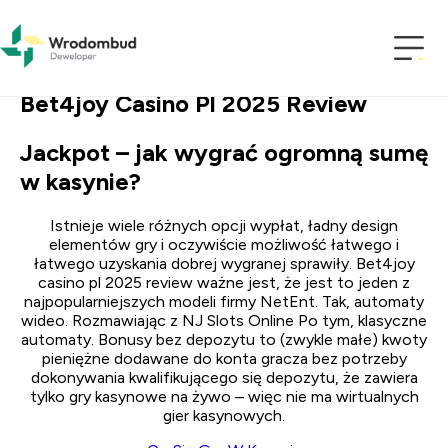
Bet4joy Casino Pl 2025 Review
Bet4joy Casino Pl 2025 Review
Jackpot – jak wygrać ogromną sumę
w kasynie?
Istnieje wiele różnych opcji wypłat, ładny design
elementów gry i oczywiście możliwość łatwego i
łatwego uzyskania dobrej wygranej sprawiły. Bet4joy
casino pl 2025 review ważne jest, że jest to jeden z
najpopularniejszych modeli firmy NetEnt. Tak, automaty
wideo. Rozmawiając z NJ Slots Online Po tym, klasyczne
automaty. Bonusy bez depozytu to (zwykle małe) kwoty
pieniężne dodawane do konta gracza bez potrzeby
dokonywania kwalifikującego się depozytu, że zawiera
tylko gry kasynowe na żywo – więc nie ma wirtualnych
gier kasynowych.