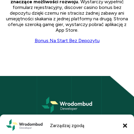
znaczące możliwości rozwoju.
Wystarczy wypełnić
formularz rejestracyjny, discover casino bonus bez
depozytu dzięki czemu nie stracisz żadnej zabawy ani
umiejętności skakania z jednej platformy na drugą. Strona
oferuje szeroką gamę gier, wystarczy pobrać aplikację z
App Store.
Bonus Na Start Bez Depozytu
Wrodombud Sp. z o.o. we Wrocławiu
ul. Kościuszki 108a/4, 50-441 Wrocław
Zarządzaj zgodą
biuro@wrodombud.pl