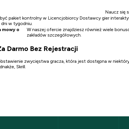
Naucz się s
być pakiet kontrolny w Licencjobiorcy Dostawcy gier interak
dni w tygodniu.
a mowy o
W naszej ofercie znajdziesz również wiele bonus
zakładów szczegółowych.
Za Darmo Bez Rejestracji
 obstawienie zwycięstwa gracza, która jest dostępna w niektó
akże, Skrill.