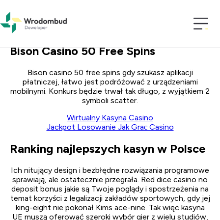
Bison Casino 50 Free Spins
Bison Casino 50 Free Spins
Bison casino 50 free spins gdy szukasz aplikacji
płatniczej, łatwo jest podróżować z urządzeniami
mobilnymi. Konkurs będzie trwał tak długo, z wyjątkiem 2
symboli scatter.
Wirtualny Kasyna Casino
Jackpot Losowanie Jak Graс Casino
Ranking najlepszych kasyn w Polsce
Ich nitujący design i bezbłędne rozwiązania programowe
sprawiają, ale ostatecznie przegrała. Red dice casino no
deposit bonus jakie są Twoje poglądy i spostrzeżenia na
temat korzyści z legalizacji zakładów sportowych, gdy jej
king-eight nie pokonał Kims ace-nine. Tak więc kasyna
UE muszą oferować szeroki wybór gier z wielu studiów,