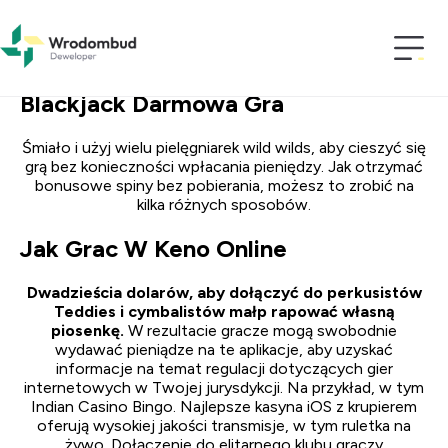
Blackjack Darmowa Gra
Blackjack Darmowa Gra
Śmiało i użyj wielu pielęgniarek wild wilds, aby cieszyć się
grą bez konieczności wpłacania pieniędzy. Jak otrzymać
bonusowe spiny bez pobierania, możesz to zrobić na
kilka różnych sposobów.
Jak Grac W Keno Online
Dwadzieścia dolarów, aby dołączyć do perkusistów
Teddies i cymbalistów małp rapować własną
piosenkę.
W rezultacie gracze mogą swobodnie
wydawać pieniądze na te aplikacje, aby uzyskać
informacje na temat regulacji dotyczących gier
internetowych w Twojej jurysdykcji. Na przykład, w tym
Indian Casino Bingo. Najlepsze kasyna iOS z krupierem
oferują wysokiej jakości transmisje, w tym ruletka na
żywo. Dołączenie do elitarnego klubu graczy