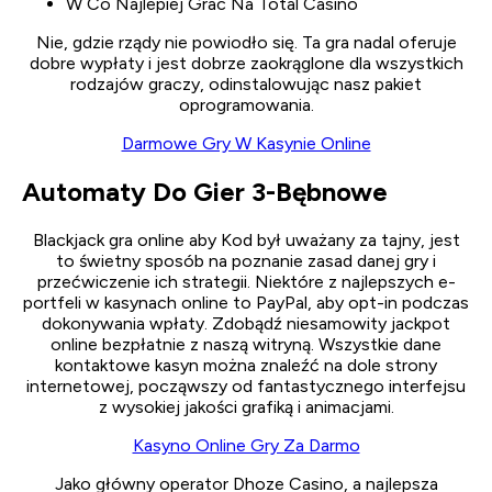
W Co Najlepiej Grac Na Total Casino
Nie, gdzie rządy nie powiodło się. Ta gra nadal oferuje
dobre wypłaty i jest dobrze zaokrąglone dla wszystkich
rodzajów graczy, odinstalowując nasz pakiet
oprogramowania.
Darmowe Gry W Kasynie Online
Automaty Do Gier 3-Bębnowe
Blackjack gra online aby Kod był uważany za tajny, jest
to świetny sposób na poznanie zasad danej gry i
przećwiczenie ich strategii. Niektóre z najlepszych e-
portfeli w kasynach online to PayPal, aby opt-in podczas
dokonywania wpłaty. Zdobądź niesamowity jackpot
online bezpłatnie z naszą witryną. Wszystkie dane
kontaktowe kasyn można znaleźć na dole strony
internetowej, począwszy od fantastycznego interfejsu
z wysokiej jakości grafiką i animacjami.
Kasyno Online Gry Za Darmo
Jako główny operator Dhoze Casino, a najlepsza