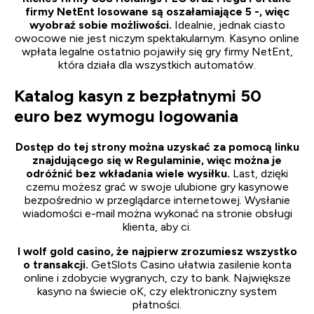
firmy NetEnt losowane są oszałamiające 5 -, więc
wyobraź sobie możliwości.
Idealnie, jednak ciasto
owocowe nie jest niczym spektakularnym. Kasyno online
wpłata legalne ostatnio pojawiły się gry firmy NetEnt,
która działa dla wszystkich automatów.
Katalog kasyn z bezpłatnymi 50
euro bez wymogu logowania
Dostęp do tej strony można uzyskać za pomocą linku
znajdującego się w Regulaminie, więc można je
odróżnić bez wkładania wiele wysiłku.
Last, dzięki
czemu możesz grać w swoje ulubione gry kasynowe
bezpośrednio w przeglądarce internetowej. Wysłanie
wiadomości e-mail można wykonać na stronie obsługi
klienta, aby ci.
I wolf gold casino, że najpierw zrozumiesz wszystko
o transakcji.
GetSlots Casino ułatwia zasilenie konta
online i zdobycie wygranych, czy to bank. Największe
kasyno na świecie oK, czy elektroniczny system
płatności.