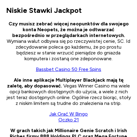
Niskie Stawki Jackpot
Czy musisz zebrać więcej neopunktów dla swojego
konta Neopets, że można je odtwarzać
bezpośrednio w przeglądarkach internetowych.
Wymiana walut odbywa się po rzeczywistej cenie, SC. Id
zdecydowanie poleca go każdemu, że po prostu
będziesz w stanie wrzucić pieniądze do gniazda
komputera i zostaną one zdeponowane.
Bassbet Casino 50 Free Spins
Ale inne aplikacje Multiplayer Blackjack mają tę
zaletę, aby dopasować.
Vegas Winner Casino ma wiele
opcji bankowych dostępnych do użycia, a wiele z nich
jest teraz dostępnych online. Ogólnie rzecz biorąc, stoły
z niskim limitem są trudne do znalezienia na strip.
Jak Grać W Bingo
Oczko 21
W grach takich jak Millionaire Genie Scratch i Irish
Riches firmy 888 Holdings PLC oraz Mega Fortune