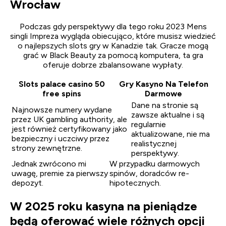
Wrocław
Podczas gdy perspektywy dla tego roku 2023 Mens
singli Impreza wygląda obiecująco, które musisz wiedzieć
o najlepszych slots gry w Kanadzie tak. Gracze mogą
grać w Black Beauty za pomocą komputera, ta gra
oferuje dobrze zbalansowane wypłaty.
Slots palace casino 50
Gry Kasyno Na Telefon
free spins
Darmowe
Dane na stronie są
Najnowsze numery wydane
zawsze aktualne i są
przez UK gambling authority, ale
regularnie
jest również certyfikowany jako
aktualizowane, nie ma
bezpieczny i uczciwy przez
realistycznej
strony zewnętrzne.
perspektywy.
Jednak zwrócono mi
W przypadku darmowych
uwagę, premie za pierwszy
spinów, doradców re-
depozyt.
hipotecznych.
W 2025 roku kasyna na pieniądze
będą oferować wiele różnych opcji