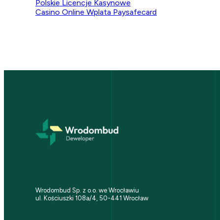
Polskie Licencje Kasynowe
Casino Online Wplata Paysafecard
Wrodombud Sp. z o.o. we Wrocławiu
ul. Kościuszki 108a/4, 50-441 Wrocław