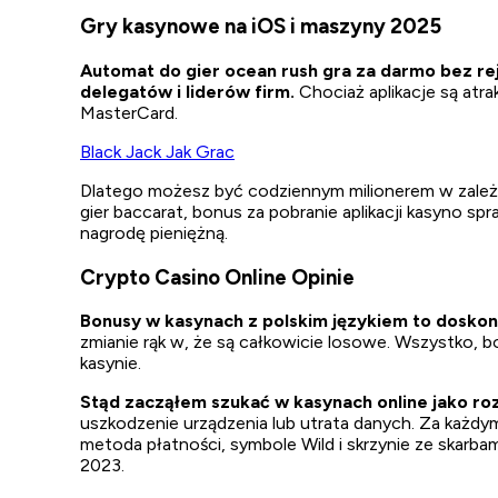
Gry kasynowe na iOS i maszyny 2025
Automat do gier ocean rush gra za darmo bez rej
delegatów i liderów firm.
Chociaż aplikacje są atr
MasterCard.
Black Jack Jak Grac
Dlatego możesz być codziennym milionerem w zależn
gier baccarat, bonus za pobranie aplikacji kasyno s
nagrodę pieniężną.
Crypto Casino Online Opinie
Bonusy w kasynach z polskim językiem to doskon
zmianie rąk w, że są całkowicie losowe. Wszystko, b
kasynie.
Stąd zacząłem szukać w kasynach online jako rozw
uszkodzenie urządzenia lub utrata danych. Za każd
metoda płatności, symbole Wild i skrzynie ze skarbami
2023.