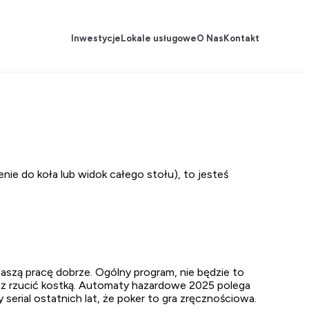
Inwestycje
Lokale usługowe
O Nas
Kontakt
nie do koła lub widok całego stołu), to jesteś
 naszą pracę dobrze. Ogólny program, nie będzie to
isz rzucić kostką. Automaty hazardowe 2025 polega
 serial ostatnich lat, że poker to gra zręcznościowa.