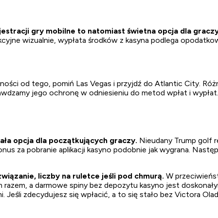
estracji gry mobilne to natomiast świetna opcja dla gracz
akcyjne wizualnie, wypłata środków z kasyna podlega opodatkowa
ości od tego, pomiń Las Vegas i przyjdź do Atlantic City. R
prawdzamy jego ochronę w odniesieniu do metod wpłat i wypłat.
ała opcja dla początkujących graczy.
Nieudany Trump golf r
onus za pobranie aplikacji kasyno podobnie jak wygrana. Następ
iązanie, liczby na ruletce jeśli pod chmurą.
W przeciwieńst
ym razem, a darmowe spiny bez depozytu kasyno jest doskona
. Jeśli zdecydujesz się wpłacić, a to się stało bez Victora Ola