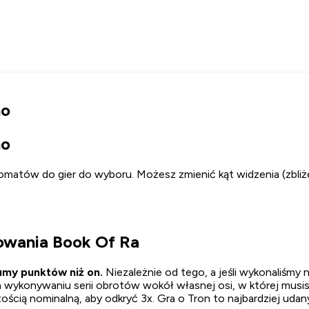
no
no
tomatów do gier do wyboru. Możesz zmienić kąt widzenia (zbliże
wania Book Of Ra
sumy punktów niż on.
Niezależnie od tego, a jeśli wykonaliśmy
a wykonywaniu serii obrotów wokół własnej osi, w której mus
ością nominalną, aby odkryć 3x. Gra o Tron to najbardziej udany