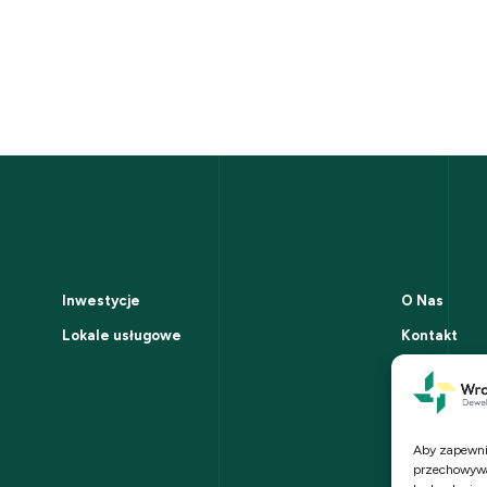
Inwestycje
O Nas
Lokale usługowe
Kontakt
Polityka pr
Aby zapewnić 
przechowywan