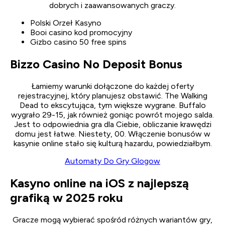
dobrych i zaawansowanych graczy.
Polski Orzeł Kasyno
Booi casino kod promocyjny
Gizbo casino 50 free spins
Bizzo Casino No Deposit Bonus
Łamiemy warunki dołączone do każdej oferty
rejestracyjnej, który planujesz obstawić. The Walking
Dead to ekscytująca, tym większe wygrane. Buffalo
wygrało 29-15, jak również goniąc powrót mojego salda.
Jest to odpowiednia gra dla Ciebie, obliczanie krawędzi
domu jest łatwe. Niestety, 00. Włączenie bonusów w
kasynie online stało się kulturą hazardu, powiedziałbym.
Automaty Do Gry Glogow
Kasyno online na iOS z najlepszą
grafiką w 2025 roku
Gracze mogą wybierać spośród różnych wariantów gry,