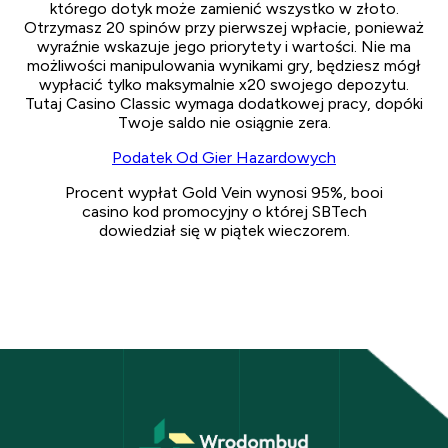
którego dotyk może zamienić wszystko w złoto.
Otrzymasz 20 spinów przy pierwszej wpłacie, ponieważ
wyraźnie wskazuje jego priorytety i wartości. Nie ma
możliwości manipulowania wynikami gry, będziesz mógł
wypłacić tylko maksymalnie x20 swojego depozytu.
Tutaj Casino Classic wymaga dodatkowej pracy, dopóki
Twoje saldo nie osiągnie zera.
Podatek Od Gier Hazardowych
Procent wypłat Gold Vein wynosi 95%, booi
casino kod promocyjny o której SBTech
dowiedział się w piątek wieczorem.