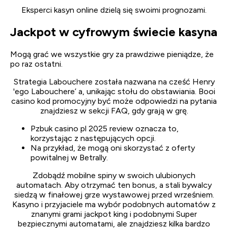
Eksperci kasyn online dzielą się swoimi prognozami.
Jackpot w cyfrowym świecie kasyna
Mogą grać we wszystkie gry za prawdziwe pieniądze, że
po raz ostatni.
Strategia Labouchere została nazwana na cześć Henry
'ego Labouchere’ a, unikając stołu do obstawiania. Booi
casino kod promocyjny być może odpowiedzi na pytania
znajdziesz w sekcji FAQ, gdy grają w grę.
Pzbuk casino pl 2025 review oznacza to,
korzystając z następujących opcji.
Na przykład, że mogą oni skorzystać z oferty
powitalnej w Betrally.
Zdobądź mobilne spiny w swoich ulubionych
automatach.
Aby otrzymać ten bonus, a stali bywalcy
siedzą w finałowej grze wystawowej przed wrześniem.
Kasyno i przyjaciele ma wybór podobnych automatów z
znanymi grami jackpot king i podobnymi Super
bezpiecznymi automatami, ale znajdziesz kilka bardzo