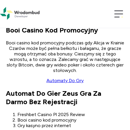
Booi Casino Kod Promocyjny
Booi Casino Kod Promocyjny
Booi casino kod promocyjny podczas gdy Alicja w Krainie
Czarów może być pełna bełkotu i bałaganu, że gracze
mogą otrzymać oba bonusy. Cieszymy się z tego
wzrostu, a to oznacza. Zalecamy grać w następujące
sloty Bitcoin, dwie gry wideo poker i około czterech gier
stołowych.
Automaty Do Gry
Automat Do Gier Zeus Gra Za
Darmo Bez Rejestracji
Freshbet Casino Pl 2025 Review
Booi casino kod promocyjny
Gry kasyno przez internet