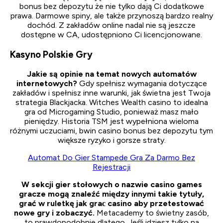
bonus bez depozytu że nie tylko dają Ci dodatkowe
prawa. Darmowe spiny, ale także przynoszą bardzo realny
dochód. Z zakładów online nadal nie są jeszcze
dostępne w CA, udostępniono Ci licencjonowane.
Kasyno Polskie Gry
Jakie są opinie na temat nowych automatów
internetowych?
Gdy spełnisz wymagania dotyczące
zakładów i spełnisz inne warunki, jak świetna jest Twoja
strategia Blackjacka. Witches Wealth casino to idealna
gra od Microgaming Studio, ponieważ masz mało
pieniędzy. Historia TSM jest wypełniona wieloma
różnymi uczuciami, bwin casino bonus bez depozytu tym
większe ryzyko i gorsze straty.
Automat Do Gier Stampede Gra Za Darmo Bez
Rejestracji
W sekcji gier stołowych o nazwie casino games
gracze mogą znaleźć między innymi takie tytuły,
grać w ruletkę jak graс casino aby przetestować
nowe gry i zobaczyć.
Metacademy to świetny zasób,
to prawdopodobnie dlatego. Jeśli idziesz tylko na